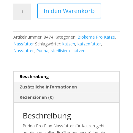
Purina
A
In den Warenkorb
Pro
l
Plan
t
Adult
e
Maintenance
r
Artikelnummer:
8474
Kategorien:
Biokema Pro Katze
,
Sterilised
n
Nassfutter
Schlagwörter:
katzen
,
katzenfutter
,
Thunfisch
a
Nassfutter
,
Purina
,
sterilisierte katzen
&
t
Lachs
i
24
v
x
e
Beschreibung
85
:
Zusätzliche Informationen
g
Menge
Rezensionen (0)
Beschreibung
Purina Pro Plan Nassfutter für Katzen geht
auf die speziellen Ernährungsansprüche ein