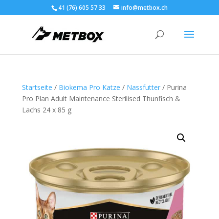
41 (76) 605 57 33
info@metbox.ch
Startseite
/
Biokema Pro Katze
/
Nassfutter
/ Purina
Pro Plan Adult Maintenance Sterilised Thunfisch &
Lachs 24 x 85 g