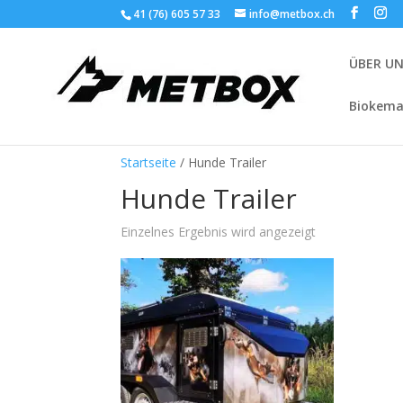
41 (76) 605 57 33
info@metbox.ch
ÜBER U
Biokema
Startseite
/ Hunde Trailer
Hunde Trailer
Einzelnes Ergebnis wird angezeigt