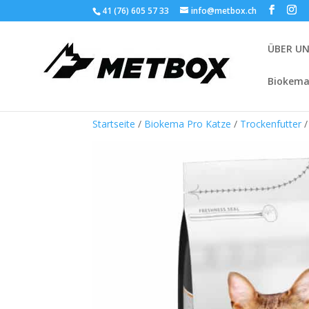
41 (76) 605 57 33
info@metbox.ch
ÜBER U
Biokema
Startseite
/
Biokema Pro Katze
/
Trockenfutter
/