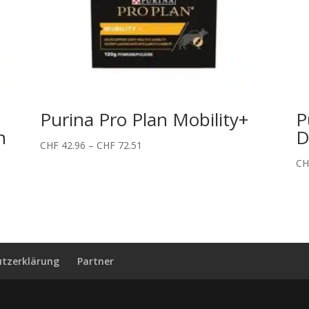
Purina Pro Plan Mobility+
P
n
D
Preisspanne:
CHF
42.96
–
CHF
72.51
CHF 42.96
CH
bis
CHF 72.51
tzerklärung
Partner