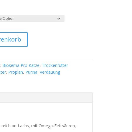
A
renkorb
l
t
e
r
n:
Biokema Pro Katze
,
Trockenfutter
n
ter
,
Proplan
,
Purina
,
Verdauung
a
t
i
v
e
:
, reich an Lachs, mit Omega-Fettsäuren,