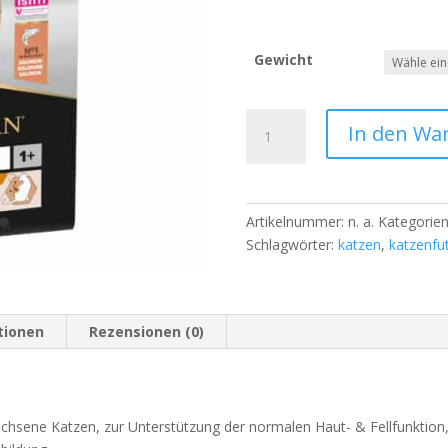
Gewicht
Purina
In den Wa
Pro
Plan
Adult
1+
Artikelnummer:
n. a.
Kategorie
DERMA
Schlagwörter:
katzen
,
katzenfut
CARE
reich
an
Lachs
tionen
Rezensionen (0)
Menge
chsene Katzen, zur Unterstützung der normalen Haut- & Fellfunktion