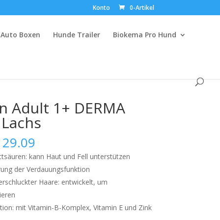
Konto
0-Artikel
Auto Boxen
Hunde Trailer
Biokema Pro Hund
an Adult 1+ DERMA
 Lachs
Preisspanne:
29.09
CHF 18.63
tsäuren: kann Haut und Fell unterstützen
bis
erung der Verdauungsfunktion
CHF 29.09
erschluckter Haare: entwickelt, um
ieren
ion: mit Vitamin-B-Komplex, Vitamin E und Zink