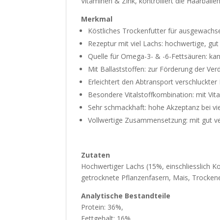
Vitaminen & Zink, kontrolliert die Haarballe
Merkmal
Köstliches Trockenfutter für ausgewach
Rezeptur mit viel Lachs: hochwertige, gut
Quelle für Omega-3- & -6-Fettsäuren: kan
Mit Ballaststoffen: zur Förderung der Ve
Erleichtert den Abtransport verschluckter
Besondere Vitalstoffkombination: mit Vi
Sehr schmackhaft: hohe Akzeptanz bei vi
Vollwertige Zusammensetzung: mit gut ver
Zutaten
Hochwertiger Lachs (15%, einschliesslich Ko
getrocknete Pflanzenfasern, Mais, Trockenei
Analytische Bestandteile
Protein: 36%,
Fettgehalt: 16%,