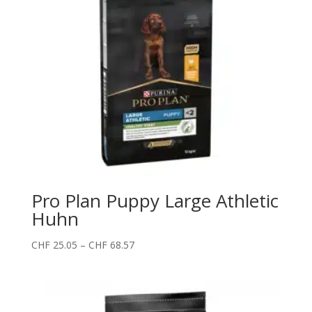
Pro Plan Puppy Large Athletic
Huhn
Preisspanne:
CHF
25.05
–
CHF
68.57
CHF 25.05
bis
CHF 68.57