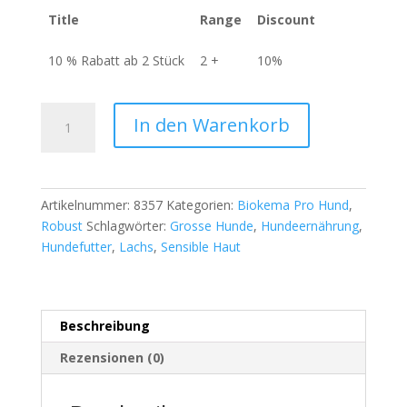
Title
Range
Discount
10 % Rabatt ab 2 Stück
2 +
10%
Pro
A
In den Warenkorb
Plan
l
Large
t
Robust
e
Adult
r
Artikelnummer:
8357
Kategorien:
Biokema Pro Hund
,
Sensitive
n
Robust
Schlagwörter:
Grosse Hunde
,
Hundeernährung
,
Skin
a
Hundefutter
,
Lachs
,
Sensible Haut
Lachs
t
14
i
kg
v
Menge
e
Beschreibung
:
Rezensionen (0)