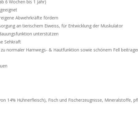
b 6 Wochen bis 1 Jahr)
 geeignet
eigene Abwehrkräfte fördern
orgung an tierischem Eiweiss, für Entwicklung der Muskulator
dauungsfunktion unterstützen
he Sehkraft
zu normaler Harnwegs- & Hautfunktion sowie schönem Fell beitrage
h
auen
von 14% Hühnerfleisch), Fisch und Fischerzeugnisse, Mineralstoffe, p