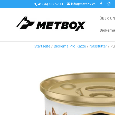
41 (76) 605 57 33
info@metbox.ch
ÜBER U
Biokema
Startseite
/
Biokema Pro Katze
/
Nassfutter
/ Pu