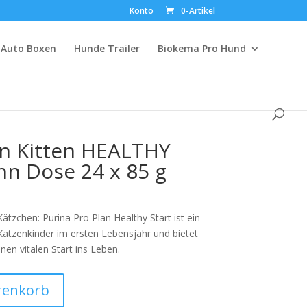
Konto
0-Artikel
Auto Boxen
Hunde Trailer
Biokema Pro Hund
an Kitten HEALTHY
n Dose 24 x 85 g
Kätzchen: Purina Pro Plan Healthy Start ist ein
atzenkinder im ersten Lebensjahr und bietet
nen vitalen Start ins Leben.
A
renkorb
l