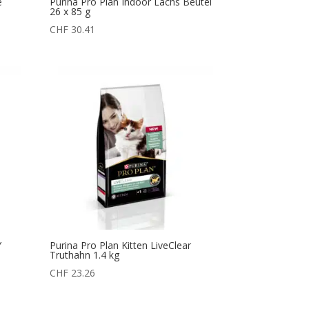
e
Purina Pro Plan Indoor Lachs Beutel
26 x 85 g
nne:
CHF
30.41
6
5
Y
Purina Pro Plan Kitten LiveClear
Truthahn 1.4 kg
nne:
CHF
23.26
3