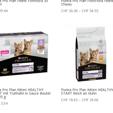
a Pro Plan Feline Fortiflora 30
Purina Pro Plan FortiFlora Felin
l
Chews
Preisspa
9.44
CHF
30.36
–
CHF
56.55
CHF 30.3
bis
CHF 56.5
a Pro Plan Kitten HEALTHY
Purina Pro Plan Kitten HEALTH
 mit Truthahn in Sauce Beutel
START Reich an Huhn
85 g
Preisspa
CHF
18.63
–
CHF
29.06
3.54
CHF 18.6
bis