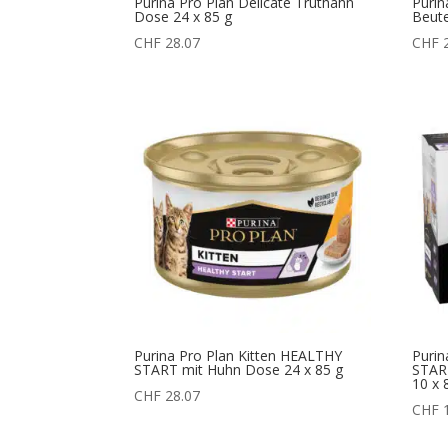
Purina Pro Plan Delicate Truthahn
Purin
Dose 24 x 85 g
Beute
CHF
28.07
CHF
2
Purina Pro Plan Kitten HEALTHY
Purin
START mit Huhn Dose 24 x 85 g
START
10 x 
CHF
28.07
CHF
1